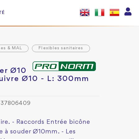
TÉ
les & MAL
Flexibles sanitaires
der Ø10
cuivre Ø10 - L: 300mm
737806409
ire. - Raccords Entrée bicône
e à souder Ø10mm. - Les