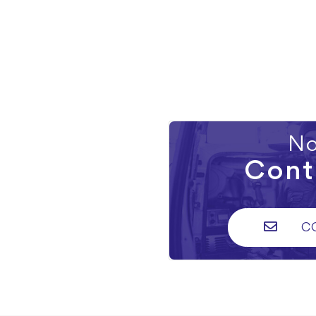
No
Cont
C