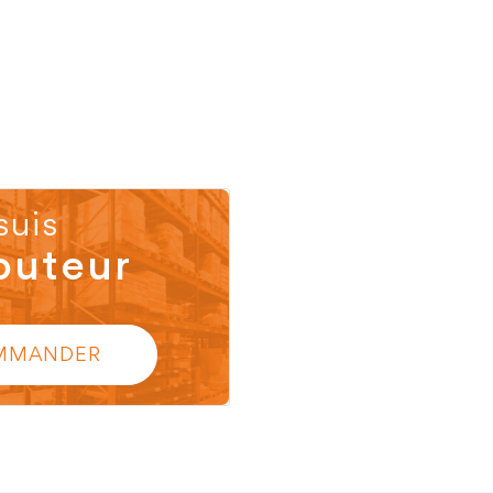
suis
buteur
MMANDER