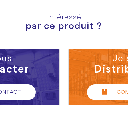
Intéressé
par ce produit ?
us
Je 
acter
Distri
ONTACT
CO