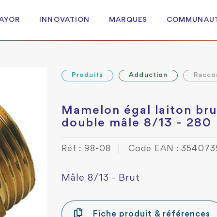
 AYOR
INNOVATION
MARQUES
COMMUNAU
Produits
Adduction
Racco
Mamelon égal laiton bru
double mâle 8/13 - 280
Réf : 98-08
Code EAN : 35407
Mâle 8/13 - Brut
Fiche produit & références