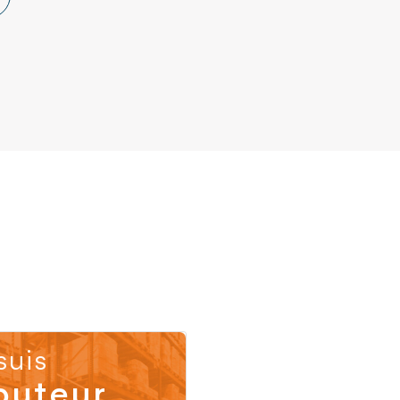
suis
buteur