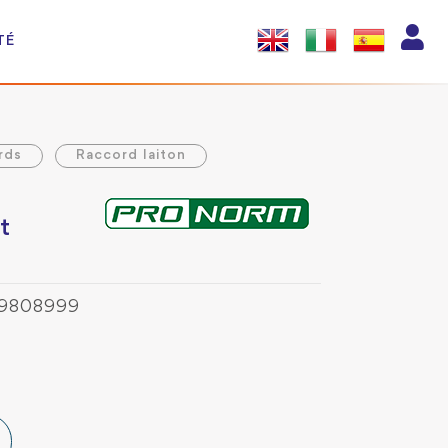
TÉ
rds
Raccord laiton
t
39808999