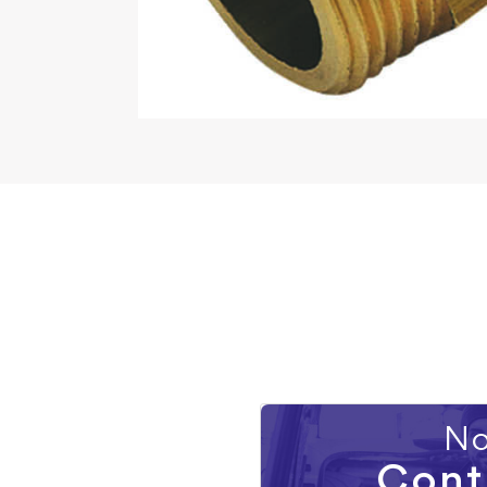
No
Cont