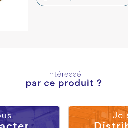
Intéressé
par ce produit ?
us
Je 
acter
Distri