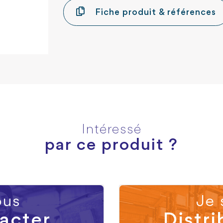
Fiche produit & références
Intéressé
par ce produit ?
us
Je 
acter
Distri