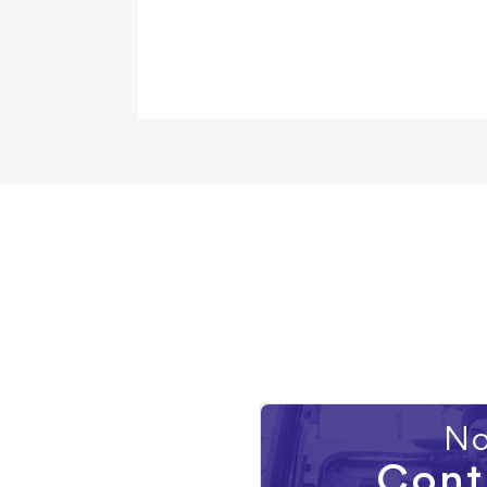
No
Cont