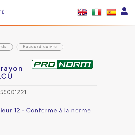
TÉ
rds
Raccord cuivre
 rayon
2ACU
955001221
rieur 12 - Conforme à la norme